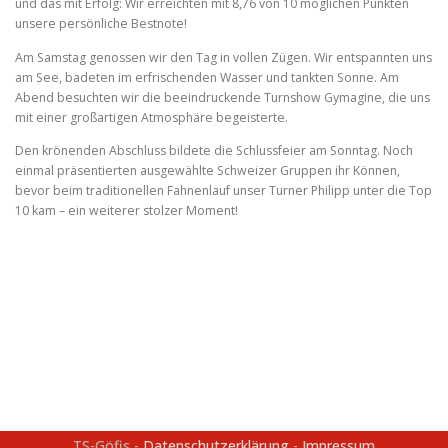
und das mit Erfolg: Wir erreichten mit 8,76 von 10 möglichen Punkten
unsere persönliche Bestnote!
Am Samstag genossen wir den Tag in vollen Zügen. Wir entspannten uns
am See, badeten im erfrischenden Wasser und tankten Sonne. Am
Abend besuchten wir die beeindruckende Turnshow Gymagine, die uns
mit einer großartigen Atmosphäre begeisterte.
Den krönenden Abschluss bildete die Schlussfeier am Sonntag. Noch
einmal präsentierten ausgewählte Schweizer Gruppen ihr Können,
bevor beim traditionellen Fahnenlauf unser Turner Philipp unter die Top
10 kam – ein weiterer stolzer Moment!
TS-Göfis -
Datenschutzerklärung
-
Impressum