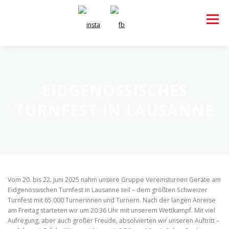
Zum
Inhalt
Menü
springen
NGSGRUPPEN
VERANSTALTUNGEN
KONTAKT
EIDGENÖSSISCHES
TURNFEST IN LAUSANNE
Vom 20. bis 22. Juni 2025 nahm unsere Gruppe Vereinsturnen Geräte am
Eidgenössischen Turnfest in Lausanne teil – dem größten Schweizer
Turnfest mit 65.000 Turnerinnen und Turnern. Nach der langen Anreise
am Freitag starteten wir um 20:36 Uhr mit unserem Wettkampf. Mit viel
Aufregung, aber auch großer Freude, absolvierten wir unseren Auftritt –