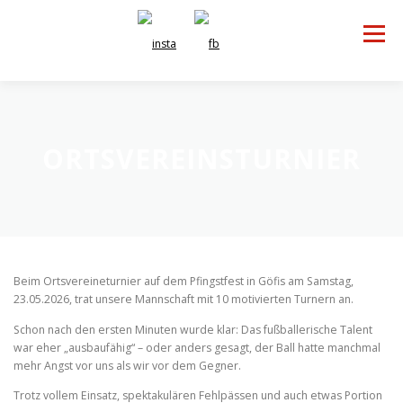
Zum
Inhalt
Menü
springen
NGSGRUPPEN
VERANSTALTUNGEN
KONTAKT
ORTSVEREINSTURNIER
Beim Ortsvereineturnier auf dem Pfingstfest in Göfis am Samstag,
23.05.2026, trat unsere Mannschaft mit 10 motivierten Turnern an.
Schon nach den ersten Minuten wurde klar: Das fußballerische Talent
war eher „ausbaufähig“ – oder anders gesagt, der Ball hatte manchmal
mehr Angst vor uns als wir vor dem Gegner.
Trotz vollem Einsatz, spektakulären Fehlpässen und auch etwas Portion