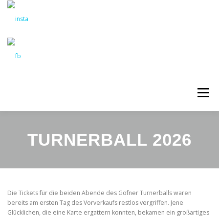
Zum
Inhalt
springen
Menü
VEREIN
TRAININGSGRUPPEN
TURNERBALL 2026
VERANSTALTUNGEN
KONTAKT
Die Tickets für die beiden Abende des Göfner Turnerballs waren
bereits am ersten Tag des Vorverkaufs restlos vergriffen. Jene
Glücklichen, die eine Karte ergattern konnten, bekamen ein großartiges